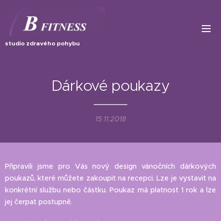
studio zdravého pohybu
Dárkové poukazy
15.11.2018
Připravili jsme pro Vás nový design vánočních dárkových
poukazů, které můžete zakoupit na recepci. Lze je vystavit na
konkrétní službu nebo částku. Poukaz má platnost 1 rok a lze
jej čerpat postupně.