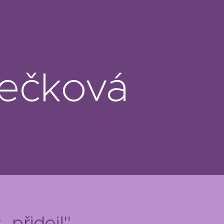
ečková
 přidej!"