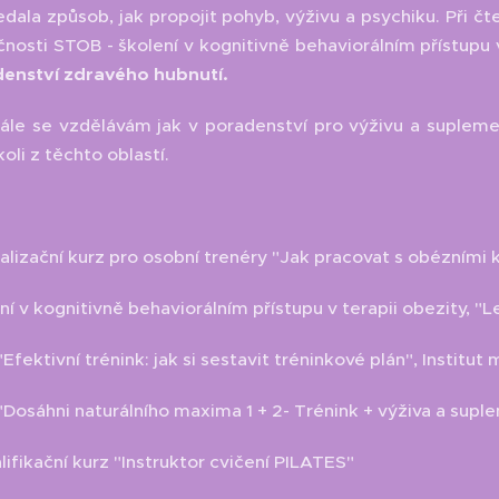
edala způsob, jak propojit pohyb, výživu a psychiku. Při č
nosti STOB - školení v kognitivně behaviorálním přístupu v
enství zdravého hubnutí.
ále se vzdělávám jak v poradenství pro výživu a suplemen
oli z těchto oblastí.
lizační kurz pro osobní trenéry "Jak pracovat s obézními kl
í v kognitivně behaviorálním přístupu v terapii obezity, 
Efektivní trénink: jak si sestavit tréninkové plán", Institut
Dosáhni naturálního maxima 1 + 2- Trénink + výživa a supl
ifikační kurz "Instruktor cvičení PILATES"