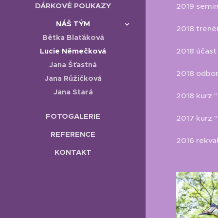
DÁRKOVÉ POUKAZY
2019 semin
NÁŠ TÝM
2018 trenér
Bětka Blaťáková
2018 účast
Lucie Němečková
Jana Šťastná
2018 odbor
Jana Růžičková
Jana Stará
2018 kurz 
FOTOGALERIE
2017 kurz 
REFERENCE
2016 rekval
KONTAKT