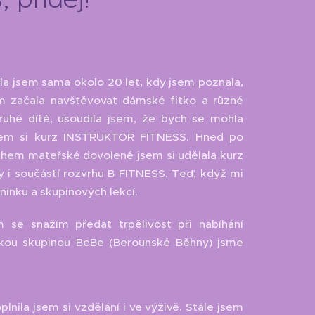
ala jsem sama okolo 20 let, kdy jsem poznala,
m začala navštěvovat dámské fitko a různé
ruhé dítě, usoudila jsem, že bych se mohla
jsem si kurz INSTRUKTOR FITNESS. Hned po
ěhem mateřské dovolené jsem si udělala kurz
y i součástí rozvrhu B FITNESS. Teď, když mi
éninku a skupinových lekcí.
se snažím předat trpělivost při nabíhání
kou skupinou BeBe (Berounské Běhny) jsme
nila jsem si vzdělání i ve výživě. Stále jsem