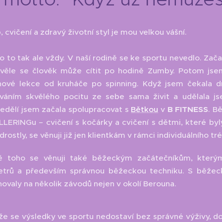
 cvičení a zdravý životní styl je mou velkou vášní.
o to tak ale vždy. V naší rodině se ke sportu nevedlo. Zač
kvěle se člověk může cítit po hodině Zumby. Potom jse
nové lekce od kruháče po spinning. Když jsem čekala d
váním skvělého pocitu ze sebe sama živit a udělala 
nedělí jsem začala spolupracovat s
Bětkou
v
B FITNESS
. B
LERINGu – cvičení s kočárky a cvičení s dětmi, které byl
drostly, se věnuji již jen klientkám v rámci individuálního tr
 toho se věnuji také běžeckým začátečníkům, kterým 
etrů a především správnou běžeckou techniku. S běžec
novaly na několik závodů nejen v okolí Berouna.
že se výsledky ve sportu nedostaví bez správné výživy, dopl