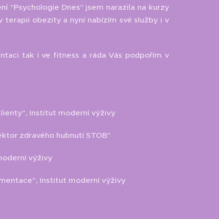
tení "Psychologie Dnes" jsem narazila na kurzy
 terapii obezity a nyní nabízím své služby i v
taci tak i ve fitness a ráda Vás podpořím v
ienty", Institut moderní výživy
"Lektor zdravého hubnutí STOB"
 moderní výživy
ementace", Institut moderní výživy