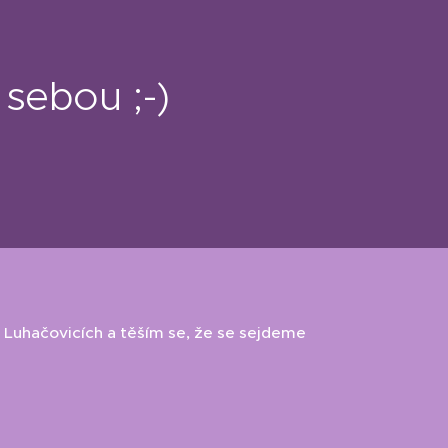
sebou ;-)
Luhačovicích a těším se, že se sejdeme