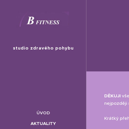
studio zdravého pohybu
DĚKUJI
vše
nejpozději 
ÚVOD
Krátký pře
AKTUALITY