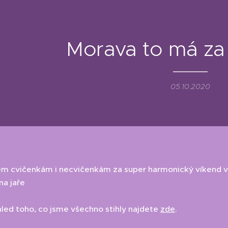
Morava to má za 
05.10.2020
m cvičenkám i necvičenkám za super harmonický víkend v 
na jaře😉
hled toho, co jsme všechno stihly najdete
zde
.