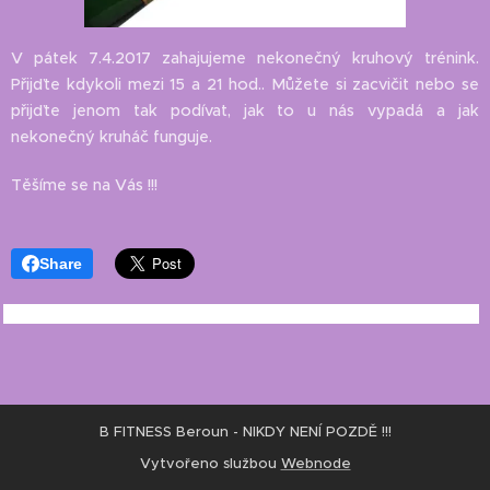
V pátek 7.4.2017 zahajujeme nekonečný kruhový trénink.
Přijďte kdykoli mezi 15 a 21 hod.. Můžete si zacvičit nebo se
přijďte jenom tak podívat, jak to u nás vypadá a jak
nekonečný kruháč funguje.
Těšíme se na Vás !!!
Share
B FITNESS Beroun - NIKDY NENÍ POZDĚ !!!
Vytvořeno službou
Webnode