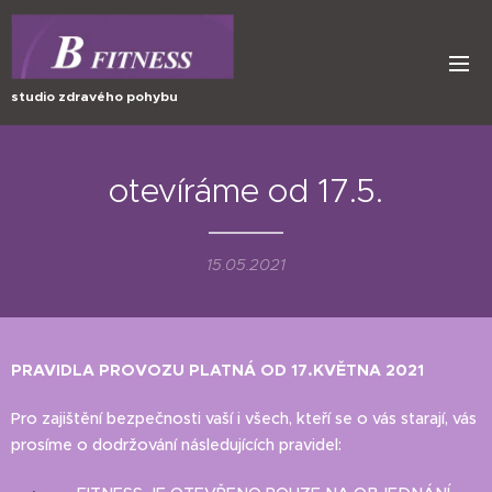
studio zdravého pohybu
otevíráme od 17.5.
15.05.2021
PRAVIDLA PROVOZU PLATNÁ OD 17.KVĚTNA 2021
Pro zajištění bezpečnosti vaší i všech, kteří se o vás starají, vás
prosíme o dodržování následujících pravidel: