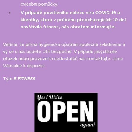
cvičební pomůcky.
V případě pozitivního nálezu viru COVID-19 u
klientky, která v průběhu předcházejících 10 dní
navštívila fitness, nás obratem informujte.
Věříme, že přísná hygienická opatření společně zvládneme a
vy se u nás budete cítit bezpečně. V případě jakýchkoliv
otázek nebo provozních nedostatků nás kontaktujte. Jsme
Vám plně k dispozici.
Tým
B FITNESS