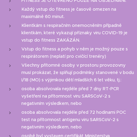
FITNESS JE OTEVŘENO POUZE NA OBJEDNÁNÍ.
Každý vstup do fitness je časově omezen na
maximálně 60 minut.
Klientkám s respiračním onemocněním případně
klientkám, které vykazují příznaky viru COVID-19 je
vstup do fitness ZAKÁZÁN.
Vstup do fitness a pohyb v něm je možný pouze s
respirátorem (neplatí pro cvičící trenéry)
Všechny přítomné osoby v prostoru provozovny
musí prokázat, že splňují podmínky stanovené v bodu
I/18 (MO) s výjimkou dětí mladších 6 let věku, tj.:
osoba absolvovala nejdéle před 7 dny RT-PCR
vyšetření na přítomnost viru SARSCoV-2 s
negativním výsledkem, nebo
osoba absolvovala nejdéle před 72 hodinami POC
test na přítomnost antigenu viru SARSCoV-2 s
negativním výsledkem, nebo
osobě byl vystaven certifikát Ministerstva