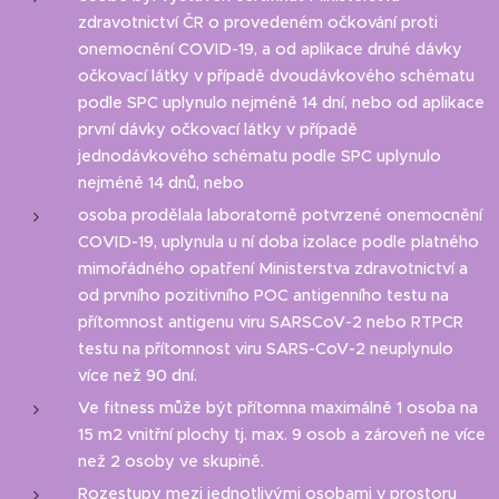
zdravotnictví ČR o provedeném očkování proti
onemocnění COVID-19, a od aplikace druhé dávky
očkovací látky v případě dvoudávkového schématu
podle SPC uplynulo nejméně 14 dní, nebo od aplikace
první dávky očkovací látky v případě
jednodávkového schématu podle SPC uplynulo
nejméně 14 dnů, nebo
osoba prodělala laboratorně potvrzené onemocnění
COVID-19, uplynula u ní doba izolace podle platného
mimořádného opatření Ministerstva zdravotnictví a
od prvního pozitivního POC antigenního testu na
přítomnost antigenu viru SARSCoV-2 nebo RTPCR
testu na přítomnost viru SARS-CoV-2 neuplynulo
více než 90 dní.
Ve fitness může být přítomna maximálně 1 osoba na
15 m2 vnitřní plochy tj. max. 9 osob a zároveň ne více
než 2 osoby ve skupině.
Rozestupy mezi jednotlivými osobami v prostoru